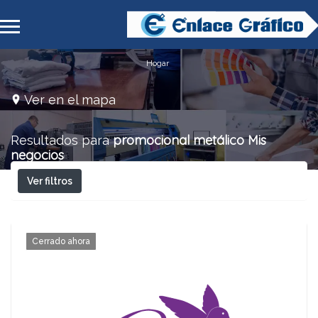
Hogar
Ver en el mapa
promocional metálico
Mis
Resultados para
negocios
Ver filtros
Cerrado ahora