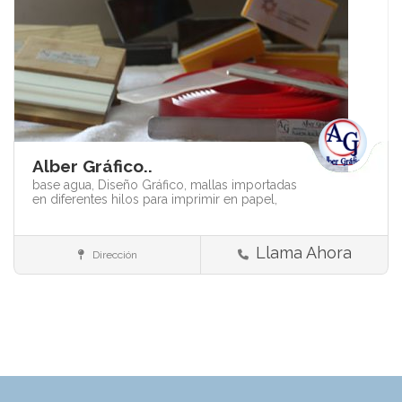
Alber Gráfico..
base agua,
Diseño Gráfico,
mallas importadas
en diferentes hilos para imprimir en papel,
Llama Ahora
Dirección
Insumos y materiales