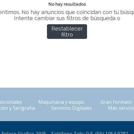
No hay resultados
entimos. No hay anuncios que coincidan con tu búsq
Intente cambiar sus filtros de búsqueda o
Restablecer
filtro
ocionales
Maquinaria y equipo
Gran Formato
ión y Serigrafía
Servicios Digitales
Más servici
Enlace Grafico 2025
Teléfono Tels: D.F. (55) 1054.0782