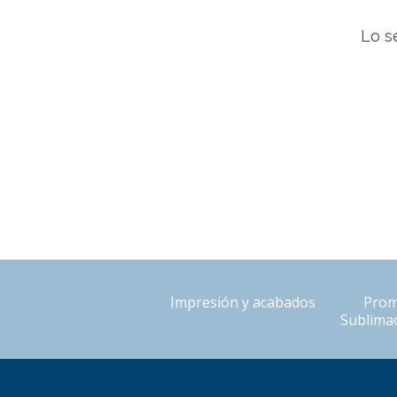
Lo s
Impresión y acabados
Prom
Sublimac