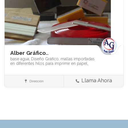
Alber Gráfico..
base agua,
Diseño Gráfico,
mallas importadas
en diferentes hilos para imprimir en papel,
Llama Ahora
Dirección
Insumos y materiales