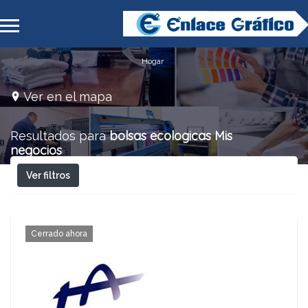
Hogar
Ver en el mapa
bolsas ecologicas
Mis
Resultados para
negocios
Ver filtros
Cerrado ahora