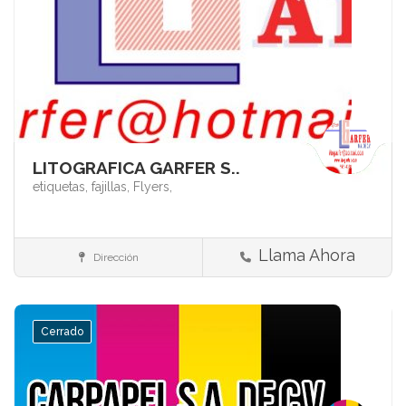
LITOGRAFICA GARFER S..
etiquetas,
fajillas,
Flyers,
Llama Ahora
Dirección
Impresión y acabados
Cerrado