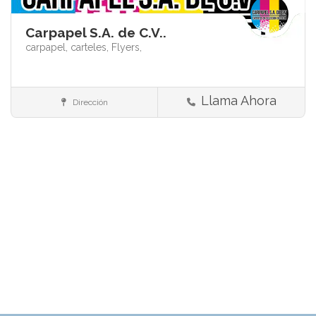
Carpapel S.A. de C.V..
carpapel,
carteles,
Flyers,
Llama Ahora
Dirección
Impresión y acabados