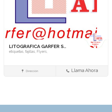
LITOGRAFICA GARFER S..
etiquetas,
fajillas,
Flyers,
Llama Ahora
Dirección
Impresión y acabados